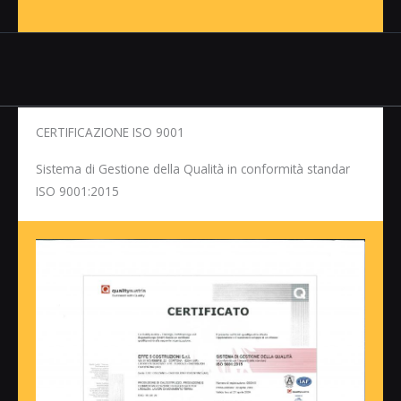
CERTIFICAZIONE ISO 9001
Sistema di Gestione della Qualità in conformità standar
ISO 9001:2015