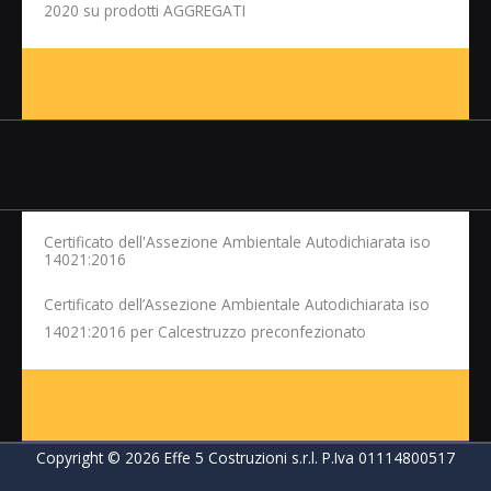
2020 su prodotti AGGREGATI
Certificato dell'Assezione Ambientale Autodichiarata iso
14021:2016
Certificato dell’Assezione Ambientale Autodichiarata iso
14021:2016 per Calcestruzzo preconfezionato
Copyright © 2026 Effe 5 Costruzioni s.r.l. P.Iva 01114800517